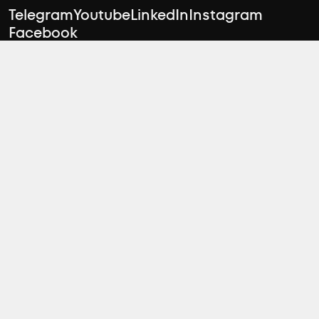
Telegram
Youtube
LinkedIn
Instagram
Facebook
Чати відділу продажу
Відділ оренди
arenda@zeminvest.com.ua
Відділ підтримки
contact@zeminvest.com.ua
Відділ продажу (від 50 гектарів)
+38 (067) 174 00 41
Відділ продажу