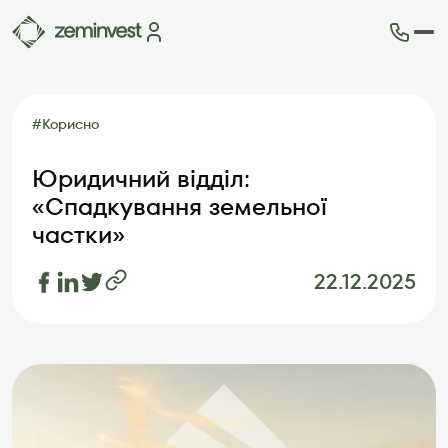
Ділянки
Карта ділянок
#
Корисно
Як це працює
Блог
Юридичний відділ:
FAQ
«Спадкування земельної
Партнери
частки»
Контакти
22.12.2025