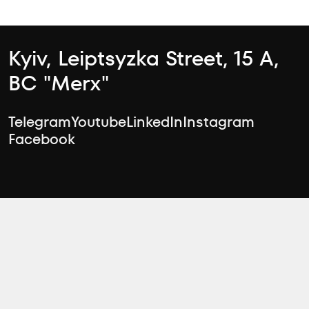
Kyiv, Leiptsyzka Street, 15 А,
BC "Merx"
Telegram
Youtube
LinkedIn
Instagram
Facebook
Support chats
Rent department
arenda@zeminvest.com.ua