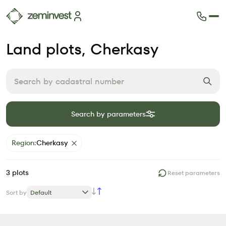
Plots
Land plots
, Cherkasy
Map of plots
How it works
Blog
FAQ
Partners
Search by parameters
Contacts
Region
:
Cherkasy
3
plots
Reset parameters
Sort by
Default