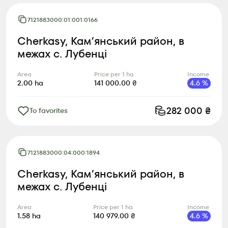
7121883000:01:001:0166
Cherkasy, Камʼянський район, в
межах с. Лубенці
Area
Price per 1 ha
Income
2.00
ha
141 000.00
₴
4.6
%
282 000
₴
To favorites
7121883000:04:000:1894
Cherkasy, Камʼянський район, в
межах с. Лубенці
Area
Price per 1 ha
Income
1.58
ha
140 979.00
₴
4.6
%