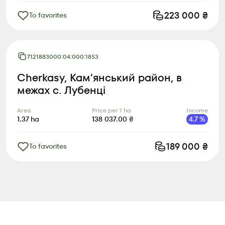
223 000
₴
To favorites
7121883000:04:000:1853
Cherkasy, Камʼянський район, в
межах с. Лубенці
Area
Price per 1 ha
Income
1.37
ha
138 037.00
₴
4.7
%
189 000
₴
To favorites