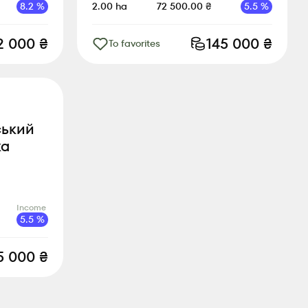
8.2
%
2.00
ha
72 500.00
₴
5.5
%
42 000
₴
145 000
₴
To favorites
ський
ка
Income
5.5
%
5 000
₴