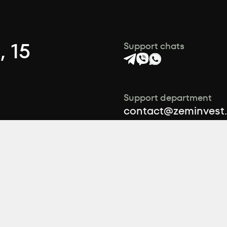
, 15
Support chats
Support department
contact@zeminvest
ook
Sales department
+38 (044) 495 54 00
+38 (067) 495 54 00