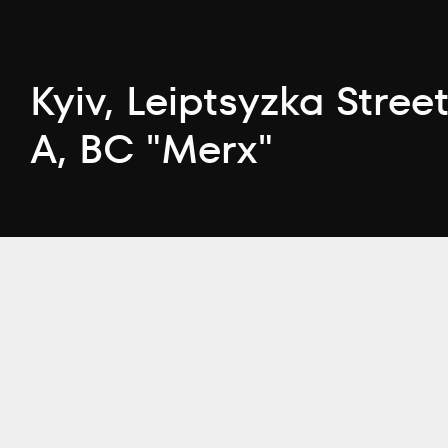
Kyiv, Leiptsyzka Street
А, BC "Merx"
Telegram
Youtube
LinkedIn
Instagram
Faceb