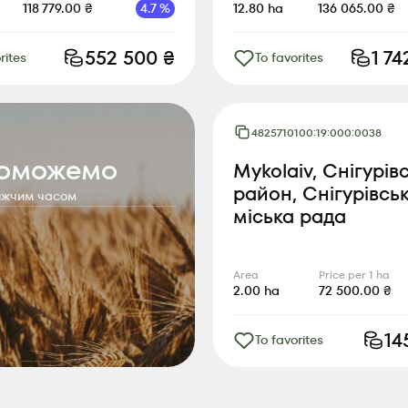
118 779.00
₴
4.7
%
12.80
ha
136 065.00
₴
552 500
₴
1 7
rites
To favorites
4825710100:19:000:0038
поможемо
Mykolaiv, Снігурів
район, Снігурівсь
лижчим часом
міська рада
Area
Price per 1 ha
2.00
ha
72 500.00
₴
14
To favorites