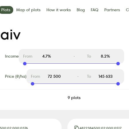
Plots
Map of plots
How it works
Blog
FAQ
Partners
C
s
Contacts
laiv
Income
From
To
Price (₴/ha)
From
To
9
plots
500:02:000:0376
4822384500:02:000:0517