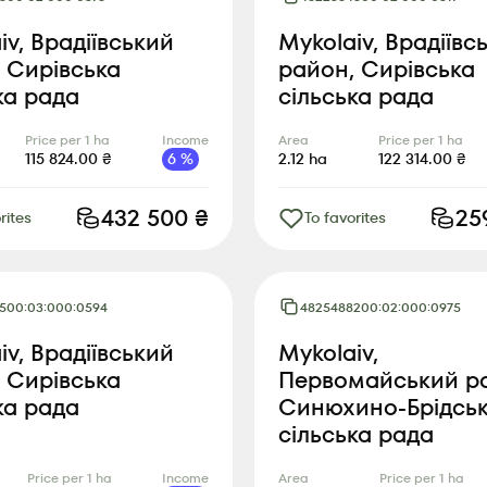
iv, Врадіївський
Mykolaiv, Врадіївс
 Сирівська
район, Сирівська
ка рада
сільська рада
Price per 1 ha
Income
Area
Price per 1 ha
115 824.00
₴
6
%
2.12
ha
122 314.00
₴
432 500
₴
25
rites
To favorites
500:03:000:0594
4825488200:02:000:0975
iv, Врадіївський
Mykolaiv,
 Сирівська
Первомайський р
ка рада
Синюхино-Брідсь
сільська рада
Price per 1 ha
Income
Area
Price per 1 ha