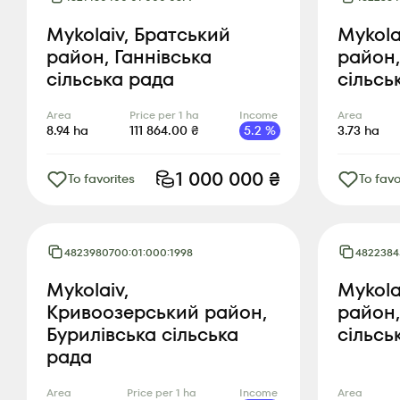
Mykolaiv, Братський
Mykola
район, Ганнівська
район,
сільська рада
сільсь
Area
Price per 1 ha
Income
Area
8.94
ha
111 864.00
₴
5.2
%
3.73
ha
1 000 000
₴
To favorites
To favo
4823980700:01:000:1998
4822384
Mykolaiv,
Mykola
Кривоозерський район,
район,
Бурилівська сільська
сільсь
рада
Area
Price per 1 ha
Income
Area