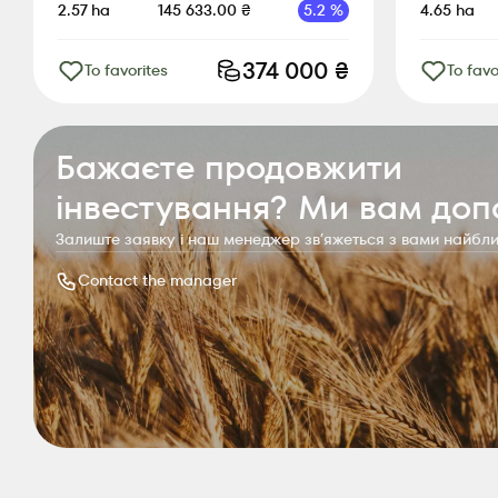
2.57
ha
145 633.00
₴
5.2
%
4.65
ha
374 000
₴
To favorites
To favo
Бажаєте продовжити
інвестування? Ми вам до
Залиште заявку і наш менеджер звʼяжеться з вами найб
Contact the manager