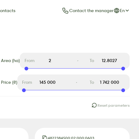
Contact the manager
En
ontacts
Area (ha)
From
To
Price (₴)
From
To
Reset parameters
4822384500:02:000:0603