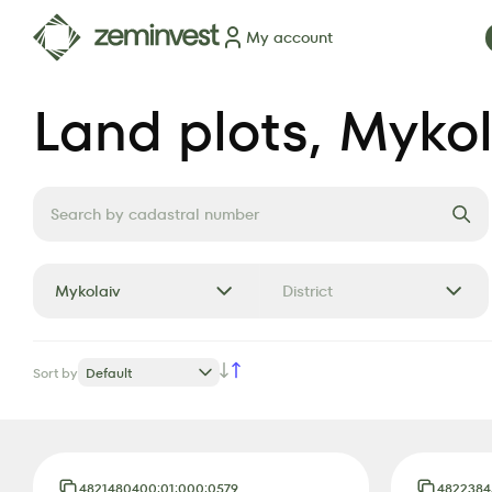
My account
Plots
Map of plots
How it works
Blog
FAQ
Partner
Land plots
, Myko
Mykolaiv
District
Sort by
Default
4821480400:01:000:0579
4822384