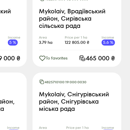
ький
Mykolaiv, Врадіївський
район, Сирівська
сільська рада
Income
Area
Price per 1 ha
Income
5
%
3.79
ha
122 805.00
₴
5.6
%
9 000
₴
465 000
₴
To favorites
4825710100:19:000:0030
Mykolaiv, Снігурівський
айон,
район, Снігурівська
ка
міська рада
Income
Area
Price per 1 ha
Income