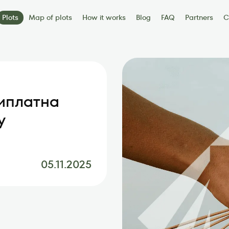
Plots
Map of plots
How it works
Blog
FAQ
Partners
C
s
Contacts
иплатна
у
05.11.2025