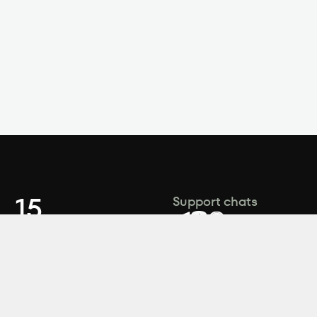
, 15
Support chats
Support department
contact@zeminvest
ook