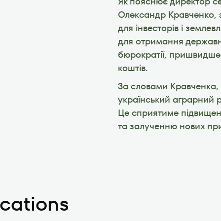
Як пояснює директор сер
Олександр Кравченко, з
для інвесторів і землев
для отримання державн
бюрократії, пришвидшен
коштів.
За словами Кравченка, 
український аграрний р
Це сприятиме підвищенн
та залученню нових при
ications