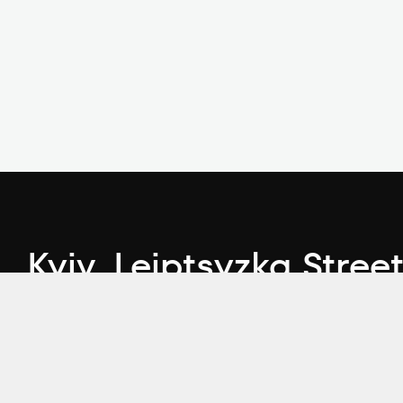
Kyiv, Leiptsyzka Street
А, BC "Merx"
Telegram
Youtube
LinkedIn
Instagram
Faceb