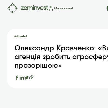
My account
Plots
Map of plots
How it works
Blog
FAQ
Partner
#
Useful
Олександр Кравченко: «В
агенція зробить агросфер
прозорішою»