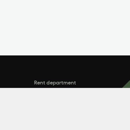
Rent department
arenda@zeminvest.com.ua
Відділ продажу (від 50 гектарів)
.com.ua
+38 (067) 174 00 41