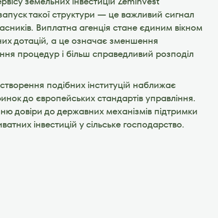
вісу земельних інвестицій Zeminvest 
апуск такої структури — це важливий сигнал 
ласників. Виплатна агенція стане єдиним вікном 
их дотацій, а це означає зменшення 
ня процедур і більш справедливий розподіл 
створення подібних інституцій наближає 
инок до європейських стандартів управління. 
ю довіри до державних механізмів підтримки 
ватних інвестицій у сільське господарство.