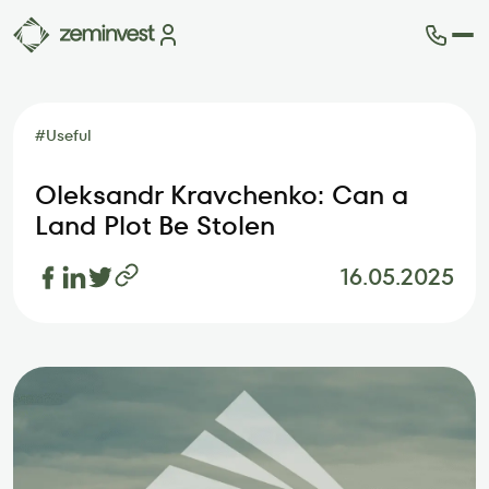
Plots
Map of plots
#
Useful
How it works
Blog
Oleksandr Kravchenko: Can a
FAQ
Land Plot Be Stolen
Partners
Contacts
16.05.2025