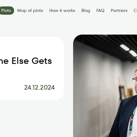
Plots
Map of plots
How it works
Blog
FAQ
Partners
C
s
Contacts
ne Else Gets
24.12.2024