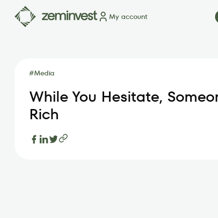
My account
Plots
Map of plots
How it works
Blog
FAQ
Partner
#
Media
While You Hesitate, Someo
Rich