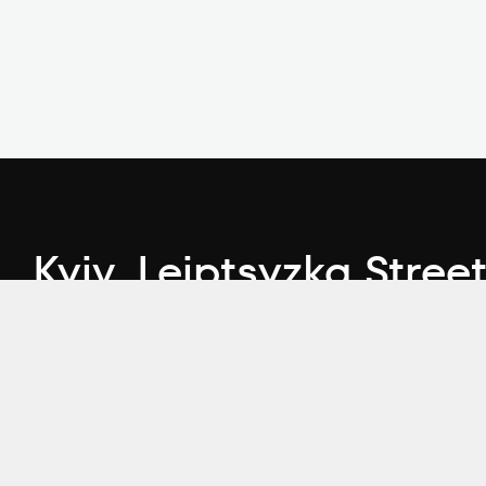
Kyiv, Leiptsyzka Street
А, BC "Merx"
Telegram
Youtube
LinkedIn
Instagram
Faceb