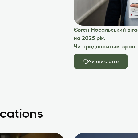
Євген Носальський вітає
на 2025 рік.

Читати статтю
ications