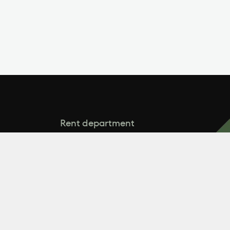
Rent department
arenda@zeminvest.com.ua
Відділ продажу (від 50 гектарів)
.com.ua
+38 (067) 174 00 41