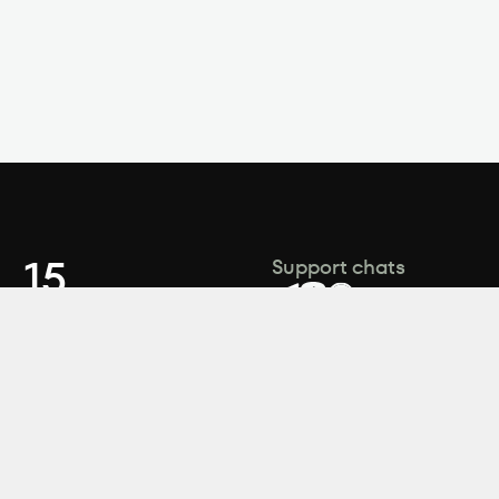
, 15
Support chats
Support department
contact@zeminvest
ook
Sales department