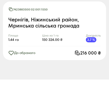
7423883500:02:001:1550
Чернігів, Ніжинський район,
Мринська сільська громада
Площа
Ціна за 1 га
Дохідність
1.44
га
150 324.00
₴
3.7
%
216 000
₴
До обраного