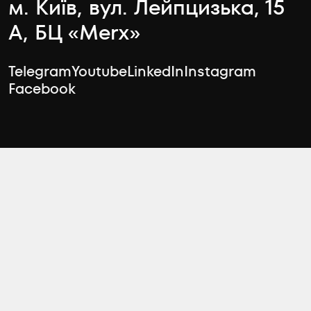
м. Київ, вул. Лейпцизька, 15
А, БЦ «Merx»
Telegram
Youtube
LinkedIn
Instagram
Facebook
Чати відділу продажу
Відділ оренди
arenda@zeminvest.com.ua
Відділ підтримки
contact@zeminvest.com.ua