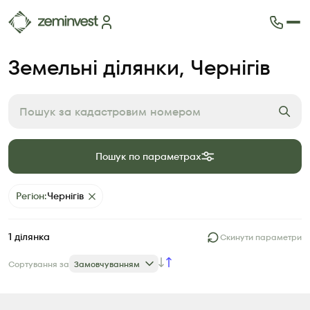
Ділянки
Земельні ділянки
, Чернігів
Карта ділянок
Як це працює
Блог
FAQ
Партнери
Пошук по параметрах
Контакти
Регіон
:
Чернігів
1
ділянка
Скинути параметри
Сортування за
Замовчуванням