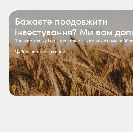
Бажаєте продовжити
інвестування? Ми вам до
Залиште заявку і наш менеджер звʼяжеться з вами найб
Звʼязок з менеджером