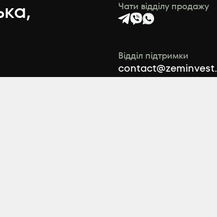
ька,
Чати відділу продажу
Відділ підтримки
contact@zeminvest
ook
Відділ продажу
+38 (044) 495 54 00
+38 (067) 495 54 00