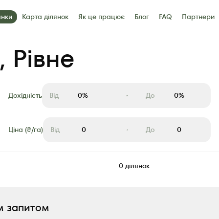
янки
Карта ділянок
Як це працює
Блог
FAQ
Партнери
артнери
Контакти
, Рівне
Дохідність
Від
До
Ціна (₴/га)
Від
До
0
ділянок
м запитом