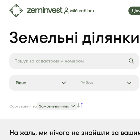
Мій кабінет
Діл
Ділянки
Карта ділянок
Як це працює
Блог
FAQ
П
Земельні ділянки
Рівне
Район
Сортування за
Замовчуванням
На жаль, ми нічого не знайшли за ваши