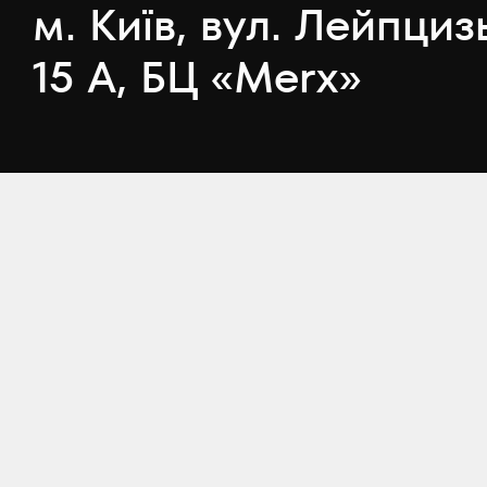
м. Київ, вул. Лейпциз
15 А, БЦ «Merx»
Telegram
Youtube
LinkedIn
Instagram
Faceb