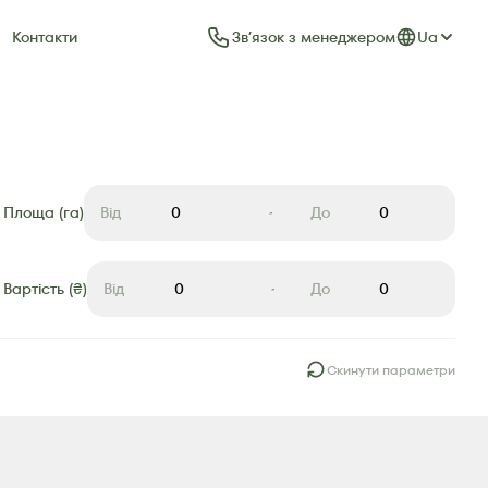
Звʼязок з менеджером
Ua
Контакти
Площа (га)
Від
До
Вартість (₴)
Від
До
Скинути параметри