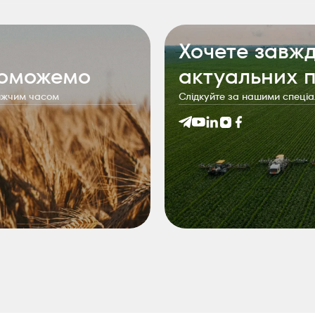
Хочете завжд
поможемо
актуальних 
лижчим часом
Слідкуйте за нашими спеці