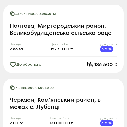
5320481400:00:006:0113
Полтава, Миргородський район,
Великобудищанська сільська рада
Площа
Ціна за 1 га
Дохідність
2.86
га
152 713.00
₴
5.5
%
436 500
₴
До обраного
7121883000:01:001:0166
Черкаси, Камʼянський район, в
межах с. Лубенці
Площа
Ціна за 1 га
Дохідність
2.00
га
141 000.00
₴
4.6
%