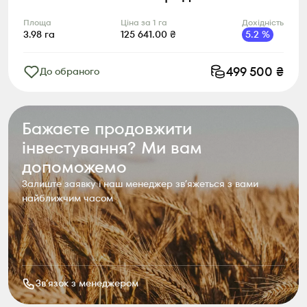
Площа
Ціна за 1 га
Дохідність
3.98
га
125 641.00
₴
5.2
%
499 500
₴
До обраного
Бажаєте продовжити
інвестування? Ми вам
допоможемо
Залиште заявку і наш менеджер звʼяжеться з вами
найближчим часом
Звʼязок з менеджером