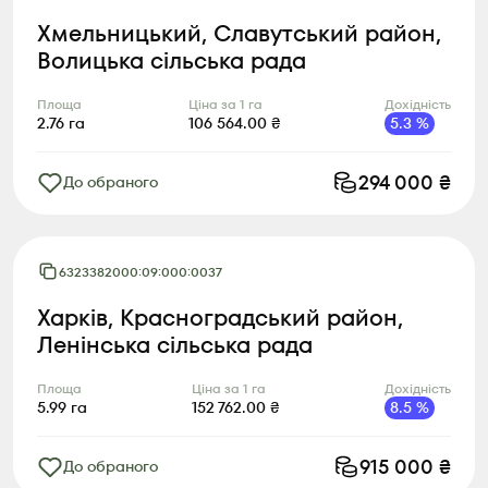
Хмельницький, Славутський район,
Волицька сільська рада
Площа
Ціна за 1 га
Дохідність
2.76
га
106 564.00
₴
5.3
%
294 000
₴
До обраного
6323382000:09:000:0037
Харків, Красноградський район,
Ленінська сільська рада
Площа
Ціна за 1 га
Дохідність
5.99
га
152 762.00
₴
8.5
%
915 000
₴
До обраного