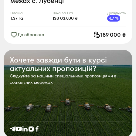
межах с. Лубенці
Площа
Ціна за 1 га
Дохідність
1.37
га
138 037.00
₴
4.7
%
189 000
₴
До обраного
Хочете завжди бути в курсі
актуальних пропозицій?
Слідкуйте за нашими спеціальними пропозиціями в
соціальних мережах