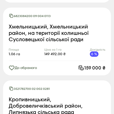
6823084200:09:004:0113
Хмельницький, Хмельницький
район, на території колишньої
Сусловецької сільської ради
Площа
Ціна за 1 га
Дохідність
1.06
га
149 492.00
₴
6
%
159 000
₴
До обраного
3521782700:02:002:0281
Кропивницький,
Добровеличківський район,
Липнязька сільська рада