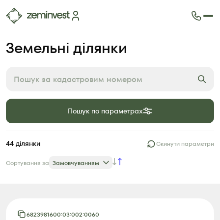
Ділянки
Земельні ділянки
Карта ділянок
Як це працює
Блог
FAQ
Партнери
Пошук по параметрах
Контакти
44
ділянки
Скинути параметри
Сортування за
Замовчуванням
6823981600:03:002:0060