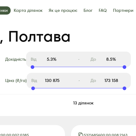
янки
Карта ділянок
Як це працює
Блог
FAQ
Партнери
артнери
Контакти
, Полтава
Дохідність
Від
До
Ціна (₴/га)
Від
До
13
ділянок
200:00:002:0385
5321685600:00:008:2163