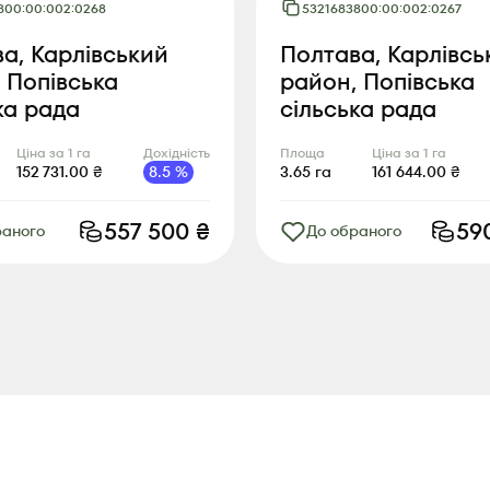
800:00:002:0268
5321683800:00:002:0267
а, Карлівський
Полтава, Карлівсь
 Попівська
район, Попівська
ка рада
сільська рада
Ціна за 1 га
Дохідність
Площа
Ціна за 1 га
152 731.00
₴
8.5
%
3.65
га
161 644.00
₴
557 500
₴
59
раного
До обраного