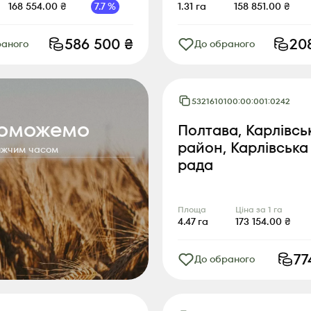
168 554.00
₴
7.7
%
1.31
га
158 851.00
₴
586 500
₴
20
раного
До обраного
5321610100:00:001:0242
поможемо
Полтава, Карлівсь
район, Карлівська
лижчим часом
рада
Площа
Ціна за 1 га
4.47
га
173 154.00
₴
77
До обраного