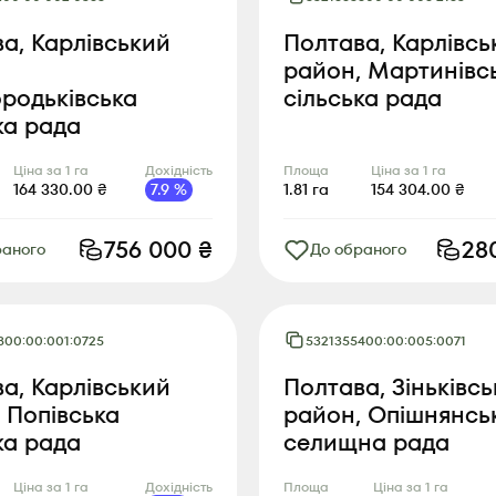
а, Карлівський
Полтава, Карлівсь
район, Мартинівс
родьківська
сільська рада
ка рада
Ціна за 1 га
Дохідність
Площа
Ціна за 1 га
164 330.00
₴
7.9
%
1.81
га
154 304.00
₴
756 000
₴
28
раного
До обраного
800:00:001:0725
5321355400:00:005:0071
а, Карлівський
Полтава, Зіньківс
 Попівська
район, Опішнянсь
ка рада
селищна рада
Ціна за 1 га
Дохідність
Площа
Ціна за 1 га