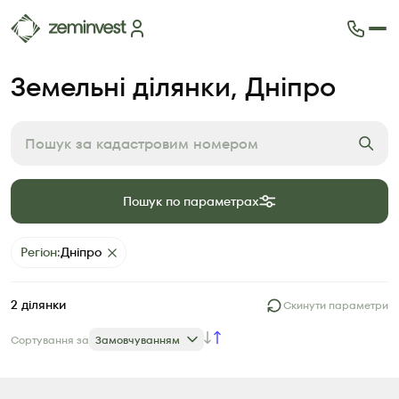
Ділянки
Земельні ділянки
, Дніпро
Карта ділянок
Як це працює
Блог
FAQ
Партнери
Пошук по параметрах
Контакти
Регіон
:
Дніпро
2
ділянки
Скинути параметри
Сортування за
Замовчуванням