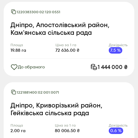
1220383300:02:120:0551
Дніпро, Апостолівський район,
Кам'янська сільська рада
Площа
Ціна за 1 га
Дохідність
19.88
га
72 636.00
₴
7.5
%
1 444 000
₴
До обраного
1221881400:02:001:0071
Дніпро, Криворізький район,
Гейківська сільська рада
Площа
Ціна за 1 га
Дохідність
2.00
га
80 006.50
₴
0.6
%