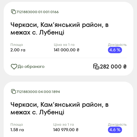
7121883000:01:001:0166
Черкаси, Камʼянський район, в
межах с. Лубенці
Площа
Ціна за 1 га
Дохідність
2.00
га
141 000.00
₴
4.6
%
282 000
₴
До обраного
7121883000:04:000:1894
Черкаси, Камʼянський район, в
межах с. Лубенці
Площа
Ціна за 1 га
Дохідність
1.58
га
140 979.00
₴
4.6
%