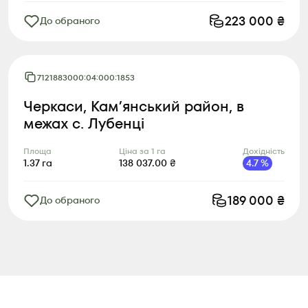
223 000
₴
До обраного
7121883000:04:000:1853
Черкаси, Камʼянський район, в
межах с. Лубенці
Площа
Ціна за 1 га
Дохідність
1.37
га
138 037.00
₴
4.7
%
189 000
₴
До обраного