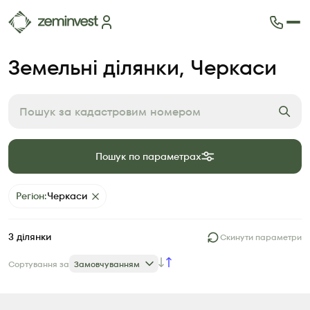
Ділянки
Земельні ділянки
, Черкаси
Карта ділянок
Як це працює
Блог
FAQ
Партнери
Пошук по параметрах
Контакти
Регіон
:
Черкаси
3
ділянки
Скинути параметри
Сортування за
Замовчуванням