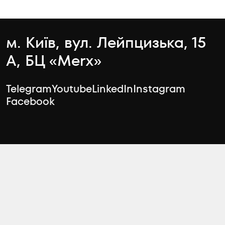
м. Київ, вул. Лейпцизька, 15
А, БЦ «Merx»
Telegram
Youtube
LinkedIn
Instagram
Facebook
Чати відділу продажу
Відділ оренди
arenda@zeminvest.com.ua