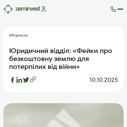
Ділянки
Карта ділянок
#
Корисно
Як це працює
Блог
Юридичний відділ: «Фейки про
FAQ
безкоштовну землю для
Партнери
потерпілих від війни»
Контакти
10.10.2025