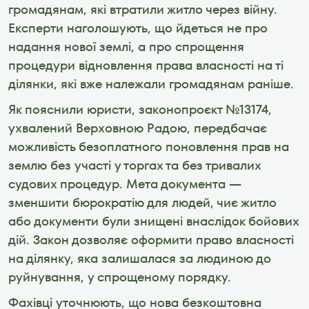
громадянам, які втратили житло через війну. 
Експерти наголошують, що йдеться не про 
надання нової землі, а про спрощення 
процедури відновлення права власності на ті 
ділянки, які вже належали громадянам раніше.
Як пояснили юристи, законопроєкт №13174, 
ухвалений Верховною Радою, передбачає 
можливість безоплатного поновлення прав на 
землю без участі у торгах та без тривалих 
судових процедур. Мета документа — 
зменшити бюрократію для людей, чиє житло 
або документи були знищені внаслідок бойових 
дій. Закон дозволяє оформити право власності 
на ділянку, яка залишалася за людиною до 
руйнування, у спрощеному порядку.
Фахівці уточнюють, що нова безкоштовна 