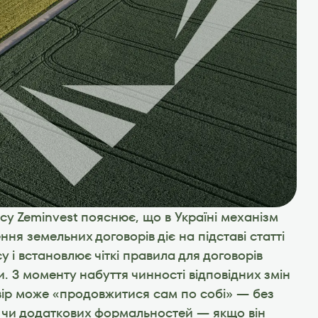
су Zeminvest пояснює, що в Україні механізм 
я земельних договорів діє на підставі статті 
у і встановлює чіткі правила для договорів 
. З моменту набуття чинності відповідних змін 
ір може «продовжитися сам по собі» — без 
 чи додаткових формальностей — якщо він 