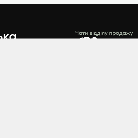
ька,
Чати відділу продажу
Відділ підтримки
contact@zeminvest
ook
Відділ продажу
+38 (044) 495 54 00
+38 (067) 495 54 00