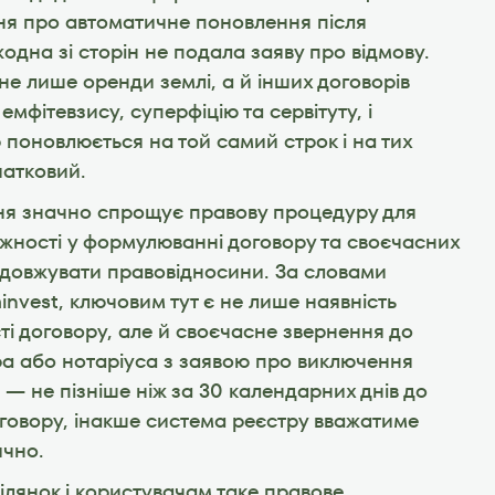
я про автоматичне поновлення після 
 жодна зі сторін не подала заяву про відмову. 
е лише оренди землі, а й інших договорів 
мфітевзису, суперфіцію та сервітуту, і 
 поновлюється на той самий строк і на тих 
чатковий.
я значно спрощує правову процедуру для 
ажності у формулюванні договору та своєчасних 
родовжувати правовідносини. За словами 
nvest, ключовим тут є не лише наявність 
сті договору, але й своєчасне звернення до 
а або нотаріуса з заявою про виключення 
— не пізніше ніж за 30 календарних днів до 
оговору, інакше система реєстру вважатиме 
ично.
лянок і користувачам таке правове 