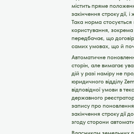
містить пряме положенн
закінчення строку дії, і
Така норма стосується н
користування, зокрема е
передбачає, що договір
самих умовах, що й по
Автоматичне поновленн
сторін, але вимагає ув
дій у разі наміру не п
юридичного відділу Zemi
відповідної умови в тек
державного реєстратор
запису про поновлення 
закінчення строку дії д
згоду сторони автомат
Власникам земельних ді