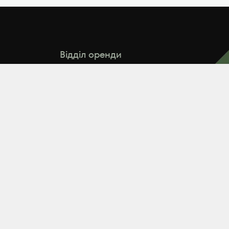
Відділ оренди
arenda@zeminvest.com.ua
Відділ продажу (від 50 гектарів)
.com.ua
+38 (067) 174 00 41