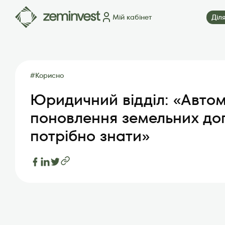
Мій кабінет
Діл
Ділянки
Карта ділянок
Як це працює
Блог
FAQ
П
#
Корисно
Юридичний відділ: «Авто
поновлення земельних дог
потрібно знати»