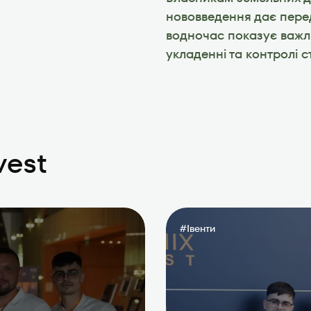
нововведення дає перед
водночас показує важл
укладенні та контролі ст
vest
#
Івенти