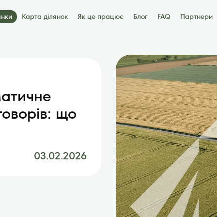
янки
Карта ділянок
Як це працює
Блог
FAQ
Партнери
артнери
Контакти
матичне
оворів: що
03.02.2026