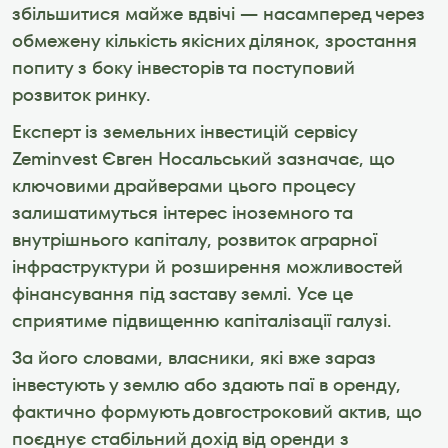
збільшитися майже вдвічі — насамперед через 
обмежену кількість якісних ділянок, зростання 
попиту з боку інвесторів та поступовий 
розвиток ринку.
Експерт із земельних інвестицій сервісу 
Zeminvest Євген Носальський зазначає, що 
ключовими драйверами цього процесу 
залишатимуться інтерес іноземного та 
внутрішнього капіталу, розвиток аграрної 
інфраструктури й розширення можливостей 
фінансування під заставу землі. Усе це 
сприятиме підвищенню капіталізації галузі.
За його словами, власники, які вже зараз 
інвестують у землю або здають паї в оренду, 
фактично формують довгостроковий актив, що 
поєднує стабільний дохід від оренди з 