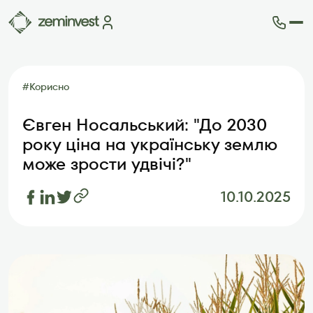
Ділянки
Карта ділянок
#
Корисно
Як це працює
Блог
Євген Носальський: "До 2030
FAQ
року ціна на українську землю
Партнери
може зрости удвічі?"
Контакти
10.10.2025