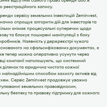
ання відсутнім самого права оренди або ж 
о реєстраційного запису.
оренди сервісу земельних інвестицій Zeminvest, 
начно спрощує алгоритм дій для інвесторів та 
кільки знімає процесуальні суперечки щодо 
ову та блокує поширені маніпуляції з боку 
робників. Наявність у держреєстрі чужого 
снованого на сфальсифікованих документах, є 
е тепер можна оперативно усунути через 
вці компанії наголошують, що системний 
х ділянок та юридична чистота кожної 
 найнадійнішим способом захисту активів від 
хем. Сервіс Zeminvest продовжує уважно 
егулюванні земельних правовідносин, 
ну безпеку та правову підтримку для кожного 