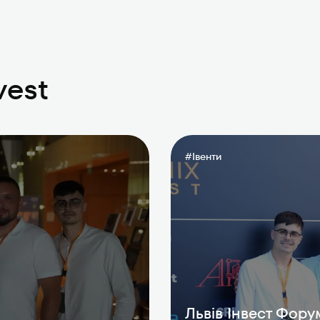
vest
#
Івенти
Львів Інвест Фору