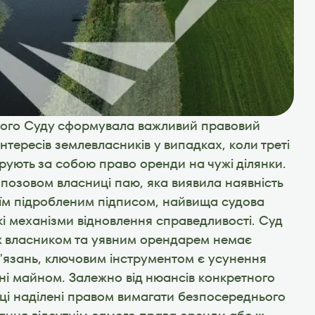
ого Суду сформувала важливий правовий 
нтересів землевласників у випадках, коли треті 
ують за собою право оренди на чужі ділянки. 
позовом власниці паю, яка виявила наявність 
оїм підробленим підписом, найвища судова 
кі механізми відновлення справедливості. Суд 
ж власником та уявним орендарем немає 
язань, ключовим інструментом є усунення 
і майном. Залежно від нюансів конкретного 
ьці наділені правом вимагати безпосереднього 