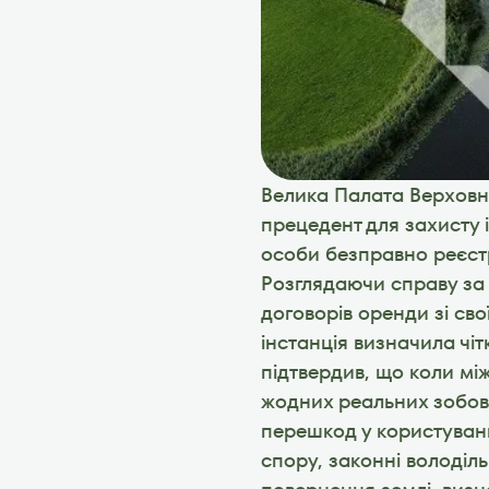
Велика Палата Верховн
прецедент для захисту і
особи безправно реєстр
Розглядаючи справу за 
договорів оренди зі св
інстанція визначила чіт
підтвердив, що коли мі
жодних реальних зобов'
перешкод у користуванн
спору, законні володіл