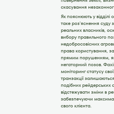
повернення землі, визн
скасування незаконног
Як пояснюють у відділі 
таке роз'яснення суду з
реальних власників, ос
вибору правильного поз
недобросовісних агрови
права користування, за
прямим порушенням, як
негаторний позов. Фахі
моніторинг статусу свої
транзакції залишаються
подібних рейдерських с
відстежувати зміни в р
забезпечуючи максималь
свого клієнта.