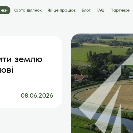
янки
Карта ділянок
Як це працює
Блог
FAQ
Партнери
артнери
Контакти
тити землю
чові
08.06.2026