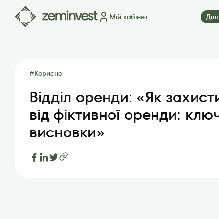
Мій кабінет
Діл
Ділянки
Карта ділянок
Як це працює
Блог
FAQ
П
#
Корисно
Відділ оренди: «Як захис
від фіктивної оренди: клю
висновки»