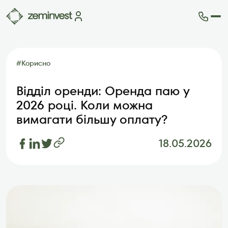
Ділянки
Карта ділянок
#
Корисно
Як це працює
Блог
Відділ оренди: Оренда паю у
FAQ
2026 році. Коли можна
Партнери
вимагати більшу оплату?
Контакти
18.05.2026