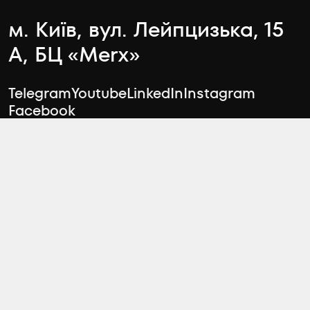
м. Київ, вул. Лейпцизька, 15
А, БЦ «Merx»
Telegram
Youtube
LinkedIn
Instagram
Facebook
Чати відділу продажу
Відділ оренди
arenda@zeminvest.com.ua
Відділ підтримки
contact@zeminvest.com.ua