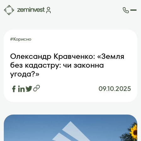
Ділянки
Карта ділянок
#
Корисно
Як це працює
Блог
Олександр Кравченко: «Земля
FAQ
без кадастру: чи законна
Партнери
угода?»
Контакти
09.10.2025