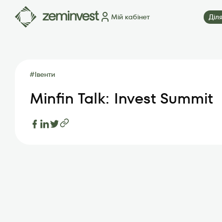
Мій кабінет
Діл
Ділянки
Карта ділянок
Як це працює
Блог
FAQ
П
#
Івенти
Minfin Talk: Invest Summit