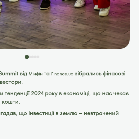
 Summit від 
 та 
зібрались фінасові 
Мінфін
Finance.ua 
нвестори.
 тенденції 2024 року в економіці, що нас чекає 
 кошти. 
адав, що інвестиції в землю -- невтрачений 