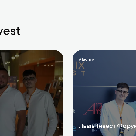
vest
#
Івенти
Львів Інвест Фору