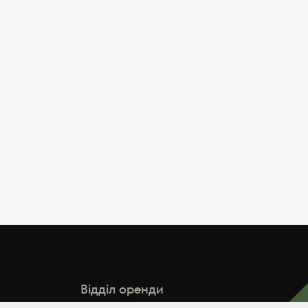
Відділ оренди
arenda@zeminvest.com.ua