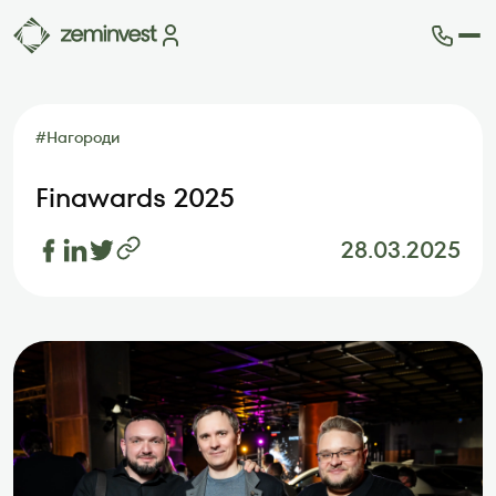
Ділянки
Карта ділянок
#
Нагороди
Як це працює
Блог
Finawards 2025
FAQ
Партнери
28.03.2025
Контакти