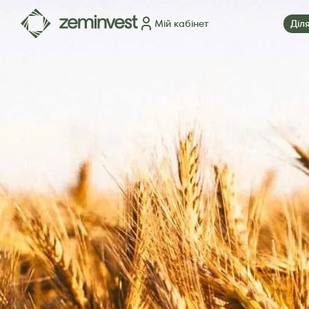
Мій кабінет
Діл
Ділянки
Карта ділянок
Як це працює
Блог
FAQ
П