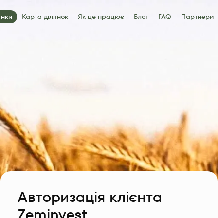
янки
Карта ділянок
Як це працює
Блог
FAQ
Партнери
артнери
Контакти
Авторизація клієнта
Zeminvest