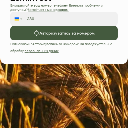
Використайте ваш номер телефону. Виникли проблеми з
доступом?
Зв’яжіться з менеджером
Авторизуватись за номером
Натискаючи “Авторизуватись за номером” ви погоджуєтесь на
обробку
персональних даних